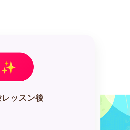
 ✨
験レッスン後