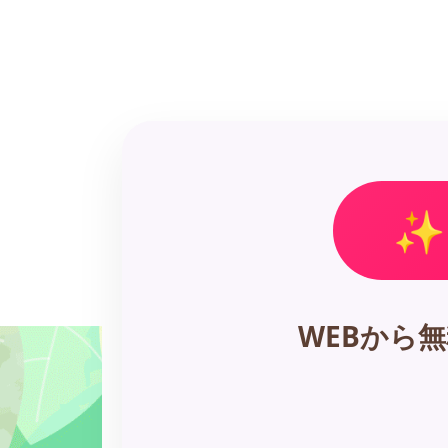
✨
WEBから