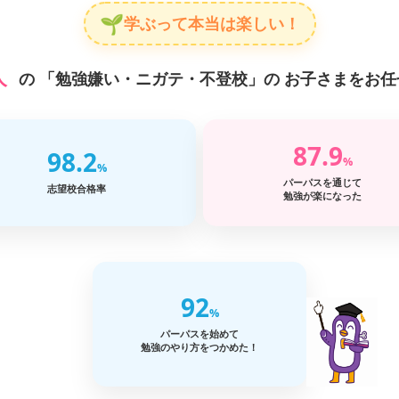
🌱
学ぶって本当は楽しい！
人
の
「勉強嫌い・ニガテ・不登校」の
お子さまをお任
87.9
98.2
%
%
パーパスを通じて
志望校合格率
勉強が楽になった
92
%
パーパスを始めて
勉強のやり方をつかめた！