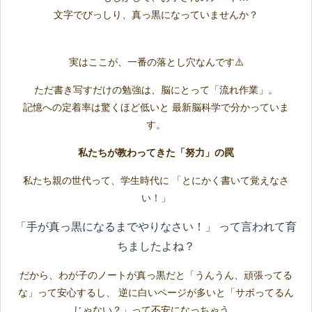
文字でびっしり、真っ黒になっていませんか？
実はここが、一番の落とし穴なんです⚠️
ただ書き写すだけの勉強は、脳にとって「流れ作業」。
記憶への定着率は驚くほど低いと 最新脳科学で分かっていま
す。
私たちが教わってきた「努力」の罠
私たち親の世代って、学生時代に 「とにかく書いて覚えなさ
い！」
「手が真っ黒になるまでやりなさい！」 って言われて育
ちましたよね？
だから、わが子のノートが真っ黒だと「うんうん、頑張ってる
な」って安心するし、 逆に白いページが多いと「サボってるん
じゃない？」って不安になっちゃう。